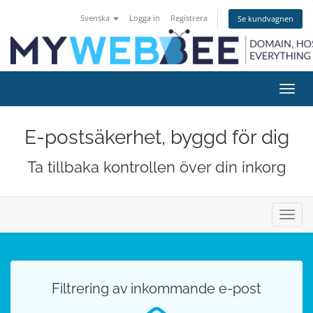
Svenska
Logga in
Registrera
Se kundvagnen
Växla
navig
E-postsäkerhet, byggd för dig
Ta tillbaka kontrollen över din inkorg
Växla
navig
Filtrering av inkommande e-post