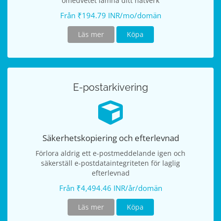
omedvetet lämna ditt nätverk
Från ₹194.79 INR/mo/domän
Läs mer
Köpa
E-postarkivering
Säkerhetskopiering och efterlevnad
Förlora aldrig ett e-postmeddelande igen och
säkerställ e-postdataintegriteten för laglig
efterlevnad
Från ₹4,494.46 INR/år/domän
Läs mer
Köpa